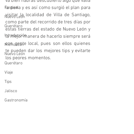
va bien habrás descubierto algo que valía 
la pena y es así como surgió el plan para 
Festival
visitar la localidad de Villa de Santiago, 
Nuevo León
como parte del recorrido de tres días por 
Querétaro
estas tierras del estado de Nuevo León y 
Introducción
la mejor manera de hacerlo siempre será 
con gente local, pues son ellos quienes 
Michoacán
te pueden dar los mejores tips y evitarte 
Nuevo León
los peores momentos.
Querétaro
Viaje
Tips
Jalisco
Gastronomía