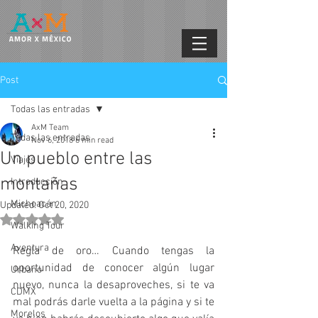
Post
Todas las entradas
AxM Team
Todas las entradas
Nov 6, 2018
6 min read
Un pueblo entre las
Viajes
montañas
Introducción
Michoacán
Updated:
Oct 20, 2020
Rated NaN out of 5 stars.
Walking Tour
Aventura
Regla de oro… Cuando tengas la 
oportunidad de conocer algún lugar 
Urbano
nuevo, nunca la desaproveches, si te va 
CDMX
mal podrás darle vuelta a la página y si te 
Morelos