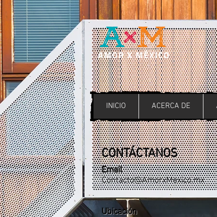
INICIO
ACERCA DE
CONTÁCTANOS
Email
Contacto@AmorxMexico.mx
Ubicación