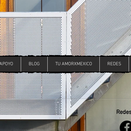
APOYO
BLOG
TU AMORXMEXICO
REDES
Redes