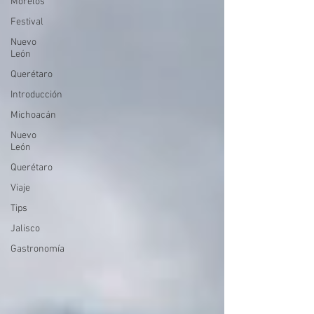
Morelos
Festival
Nuevo
León
Querétaro
Introducción
Michoacán
Nuevo
León
Querétaro
Viaje
Tips
Jalisco
Gastronomía