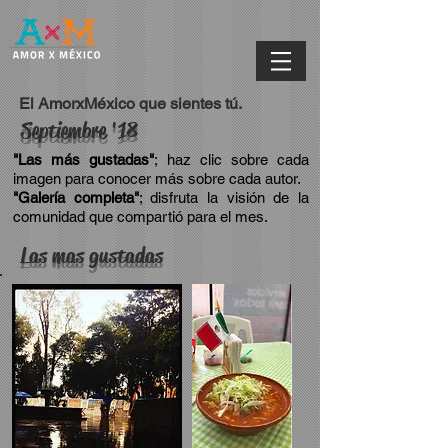
El AmorxMéxico que sientes tú.
Septiembre '18
"Las más gustadas"
; haz clic sobre cada
imagen para conocer más sobre cada autor.
"Galería completa"
; disfruta la visión de la
comunidad que compartió para el mes.
Las mas gustadas