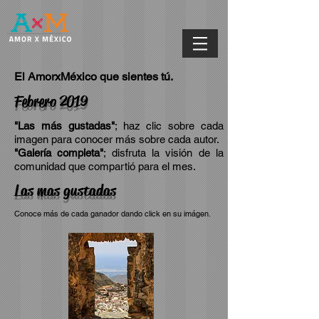
El AmorxMéxico que sientes tú.
Febrero 2019
"Las más gustadas"
; haz clic sobre cada
imagen para conocer más sobre cada autor.
"Galería completa"
; disfruta la visión de la
comunidad que compartió para el mes.
Las mas gustadas
Conoce más de cada ganador dando click en su imágen.