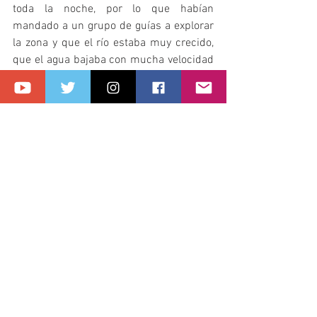
toda la noche, por lo que habían 
mandado a un grupo de guías a explorar 
la zona y que el río estaba muy crecido, 
que el agua bajaba con mucha velocidad 
y turbia por la cantidad de lodo que venía 
arrastrando, concluyendo finalmente con 
que debíamos tomar una decisión, pues 
aunque ellos veían muy alto el riesgo de 
realizar el recorrido, estaba en nuestras 
manos el continuar pues bastaba con 
que se juntara un grupo de personas 
para que él enviara guías… ¡Se hizo un 
silencio!
Tip: 
El clima en Monterrey solamente 
suele ser fresco entre finales de 
noviembre y enero, los demás meses van 
de caliente a muy caliente entre abril y 
septiembre; en relación a las lluvias 