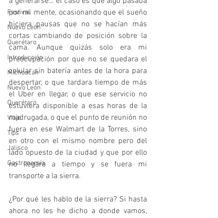
a generarse… el caso es que algo pasaba 
por mi mente, ocasionando que el sueño 
Festival
hiciera pausas que no se hacían más 
Nuevo León
cortas cambiando de posición sobre la 
Querétaro
cama. Aunque quizás solo era mi 
Introducción
preocupación por que no se quedara el 
celular sin batería antes de la hora para 
Michoacán
despertar, o que tardara tiempo de más 
Nuevo León
el Uber en llegar, o que ese servicio no 
Querétaro
estuviera disponible a esas horas de la 
madrugada, o que el punto de reunión no 
Viaje
fuera en ese Walmart de la Torres, sino 
Tips
en otro con el mismo nombre pero del 
Jalisco
lado opuesto de la ciudad y que por ello 
Gastronomía
no llegara a tiempo y se fuera mi 
transporte a la sierra.
¿Por qué les hablo de la sierra? Si hasta 
ahora no les he dicho a donde vamos, 