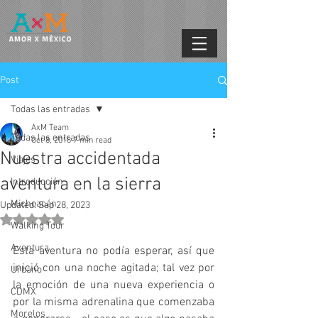
Post
Todas las entradas
AxM Team
Todas las entradas
Oct 8, 2018
7 min read
Nuestra accidentada
Viajes
aventura en la sierra
Introducción
Michoacán
Updated:
Sep 28, 2023
Rated NaN out of 5 stars.
Walking Tour
Aventura
Esta aventura no podía esperar, así que 
inició con una noche agitada; tal vez por 
Urbano
la emoción de una nueva experiencia o 
CDMX
por la misma adrenalina que comenzaba 
Morelos