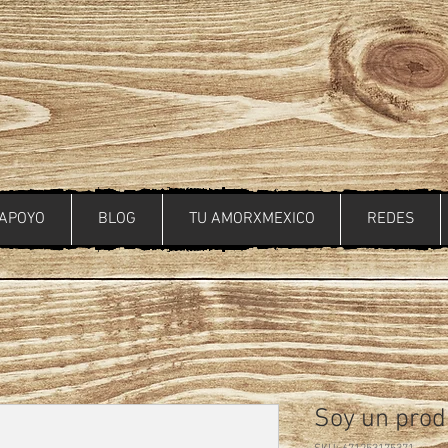
APOYO
BLOG
TU AMORXMEXICO
REDES
Soy un prod