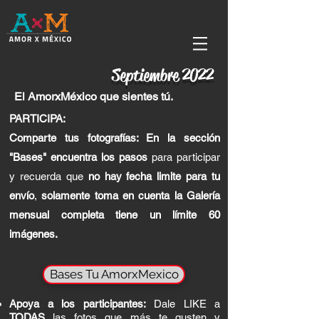
Septiembre 2022
El AmorxMéxico que sientes tú.
PARTICIPA:
Comparte tus
fotografías:
En la sección
"Bases" encuentra los pasos
para participar
y recuerda que
no hay fecha limite para tu
envío
,
solamente toma en cuenta la
Galería
mensual completa tiene un límite 60
imágenes.
Bases Tu AmorxMexico
Apoya a los participantes:
Dale LIKE a
TODAS
las fotos que más te gusten y