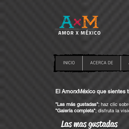
INICIO
ACERCA DE
El AmorxMéxico que sientes t
"Las más gustadas"
; haz clic so
"Galería completa"
; disfruta la v
Las mas gustadas